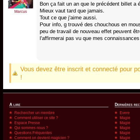
Bon ça fait un an que le précédent billet a 
Mieux vaut tard que jamais.
Marcus
Tout ce que j'aime aussi.
Pour info, g trouvé des chouchous en mou
peu de travail de nouveau effet peuvent êtr
l'affirmerai pas vu que mes connaissances
Vous devez être inscrit et connecté pour p
!
A lire
Dernières re
Rechercher un membre
Evere
Comment utiliser ce site ?
Magie
Espace Presse
Magie
Qui sommes nous ?
Magie
Questions Fréquentes
Magie
Comment on devient magicien ?
Magie