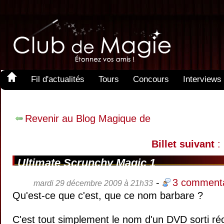
Fil d'actualités
Tours
Concours
Interviews
Revenir au Blog Magique de
Billet suivant
: 
Ultimate Scrunchy Magic 1
-
3 commenta
mardi 29 décembre 2009 à 21h33
Qu'est-ce que c'est, que ce nom barbare ?
C'est tout simplement le nom d'un DVD sorti r