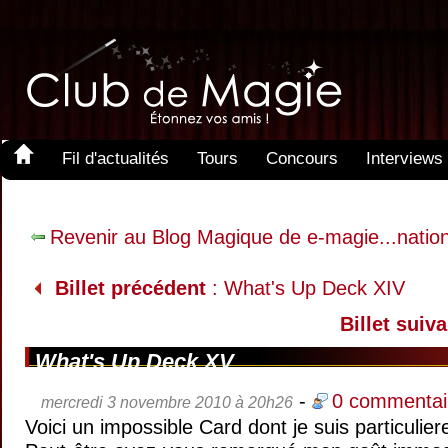
Fil d'actualités
Tours
Concours
Interviews
Revenir au Blog Magique de e-magie...natio
Billet précédent
: What's Up Deck XIV
Billet suiva
What's Up Deck XV
-
0 commentai
mercredi 3 novembre 2010 à 20h26
Voici un impossible Card dont je suis particulier