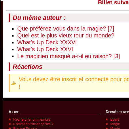
Billet suiva
Du même auteur :
Que préférez-vous dans la magie? [7]
Quel est le plus vieux tour du monde?
What's Up Deck XXXVI
What's Up Deck XXVI
Le magicien masqué a-t-il eu raison? [3]
Réactions
Vous devez être inscrit et connecté pour p
!
A lire
Dernières re
Rechercher un membre
Evere
Comment utiliser ce site ?
Magie
Espace Presse
Magie