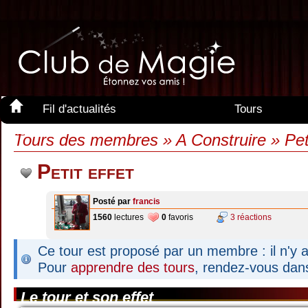
Fil d'actualités
Tours
Membres
Tours des membres » A Construire » Peti
Petit effet
Posté par
francis
1560
lectures
0
favoris
3 réactions
Ce tour est proposé par un membre : il n'y a
Pour
apprendre des tours
, rendez-vous dan
Le tour et son effet