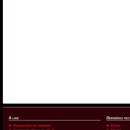
A lire
Dernières re
Rechercher un membre
Evere