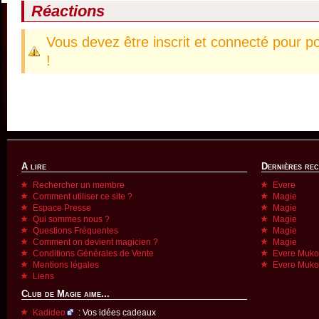
Réactions
Vous devez être inscrit et connecté pour p
!
A lire
Dernières re
Rechercher un membre
Evere
Comment utiliser ce site ?
Magie
Espace Presse
Magie
Qui sommes nous ?
Magie
Questions Fréquentes
Magie
Comment on devient magicien ?
Magie
Conditions Générales de Vente
Evere Muk
Mentions légales
Evere Muk
Liens
Club de Magie aime...
Kadideo
: Vos idées cadeaux