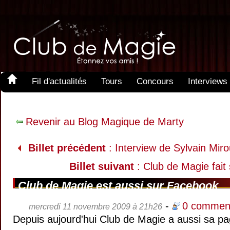
Fil d'actualités
Tours
Concours
Interviews
Revenir au Blog Magique de Marty
Billet précédent
: Interview de Sylvain Mir
Billet suivant
: Club de Magie fait
Club de Magie est aussi sur Facebook
-
0 comment
mercredi 11 novembre 2009 à 21h26
Depuis aujourd'hui Club de Magie a aussi sa p