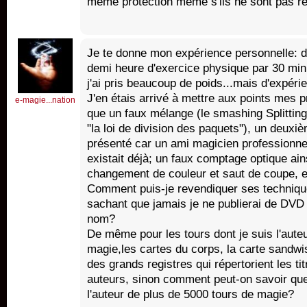
même protection même s'ils ne sont pas r
Je te donne mon expérience personnelle: d
demi heure d'exercice physique par 30 min
j'ai pris beaucoup de poids...mais d'expéri
J'en étais arrivé à mettre aux points mes p
e-magie...nation
que un faux mélange (le smashing Splitting 
"la loi de division des paquets"), un deuxi
présenté car un ami magicien professionnel 
existait déjà; un faux comptage optique ain
changement de couleur et saut de coupe, e
Comment puis-je revendiquer ses technique
sachant que jamais je ne publierai de DVD 
nom?
De même pour les tours dont je suis l'auteu
magie,les cartes du corps, la carte sandwish
des grands registres qui répertorient les ti
auteurs, sinon comment peut-on savoir q
l'auteur de plus de 5000 tours de magie?