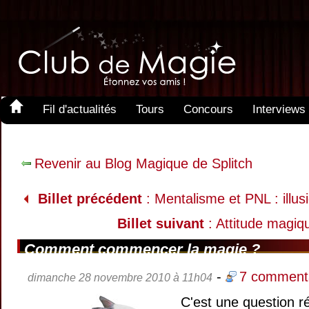
Fil d'actualités
Tours
Concours
Interviews
Revenir au Blog Magique de Splitch
Billet précédent
: Mentalisme et PNL : illusi
Billet suivant
: Attitude magiq
Comment commencer la magie ?
-
7 comment
dimanche 28 novembre 2010 à 11h04
C'est une question r