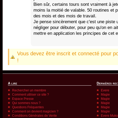
Bien sûr, certains tours sont vraiment à jete
moins la moitié de valable. 50 routines et p
des mois et des mois de travail.
Je pense sincèrement que c'est une piste 
négliger pour débuter, pour peu qu'on en ait
mettre en application les principes de cet e
Vous devez être inscrit et connecté pour p
!
A lire
Dernières re
Rechercher un membre
Evere
Comment utiliser ce site ?
Magie
Espace Presse
Magie
Qui sommes nous ?
Magie
Questions Fréquentes
Magie
Comment on devient magicien ?
Magie
Conditions Générales de Vente
Evere Muk