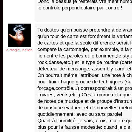
Donc là dessus je resterais vraiment humb
le contrôle perpendiculaire par contre !
Tu doutes qu'on puisse prétendre à de vrai
qu'un tour de carte est forcément la varian
de cartes et que la seule différence serait 
compare la cartomagie, par exemple, à la 
e-magie...nation
lien entre les paroles et le boniment;le sty
rock,danse,etc.) et le type de routine (car
détecteur de mensonge, assembly card, etc
On pourrait même "attribuer" une note à c
pour finir chaque groupe de techniques (sub
forçage,contrôle...) correspondrait à un gr
cuivres, vents,etc.) C'est comme cela que 
de notes de musique et de groupe d'instrum
de musique évoluent et de nouvelles mélod
quotidiennement; avec ou sans parole!
Quant à l'humilité, je sais, crois-moi, ce q
plus pour la fausse modestie: quand je dis 