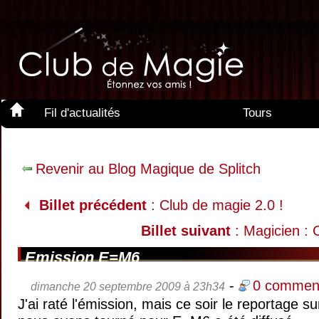
Fil d'actualités
Tours
Membres
Revenir au Blog Magique de Splitch
Billet précédent
: Club de magie 2.0 !
Billet suivant
: Magicien : 
Emission E=M6
-
0 comment
dimanche 20 septembre 2009 à 23h34
J'ai raté l'émission, mais ce soir le reportage 