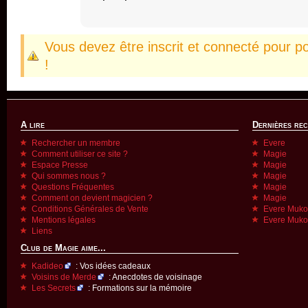
Vous devez être inscrit et connecté pour p
!
A lire
Dernières re
Rechercher un membre
Evere
Comment utiliser ce site ?
Magie
Espace Presse
Magie
Qui sommes nous ?
Magie
Questions Fréquentes
Magie
Comment on devient magicien ?
Magie
Conditions Générales de Vente
Evere Muk
Mentions légales
Evere Muk
Liens
Club de Magie aime...
Kadideo
: Vos idées cadeaux
Voisins de Merde
: Anecdotes de voisinage
Les Secrets
: Formations sur la mémoire