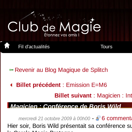
Fil d'actualités
Tours
Membres
Revenir au Blog Magique de Splitch
Billet précédent
: Emission E=M6
Billet suivant
: Magicien : In
Magicien : Conférence de Boris Wild
-
6 commenta
mercredi 21 octobre 2009 à 00h00
Hier soir,
Boris Wild
présentait sa conférence sur