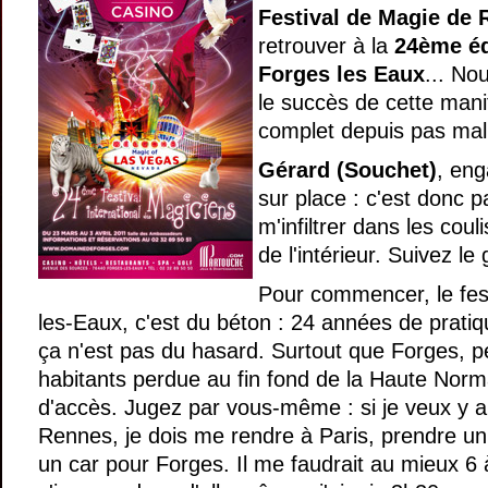
Festival de Magie de
retrouver à la
24ème éd
Forges les Eaux
... No
le succès de cette manife
complet depuis pas mal
Gérard (Souchet)
, eng
sur place : c'est donc pa
m'infiltrer dans les coul
de l'intérieur. Suivez le 
Pour commencer, le fes
les-Eaux, c'est du béton : 24 années de pratiq
ça n'est pas du hasard. Surtout que Forges, pe
habitants perdue au fin fond de la Haute Norma
d'accès. Jugez par vous-même : si je veux y all
Rennes, je dois me rendre à Paris, prendre un
un car pour Forges. Il me faudrait au mieux 6 à