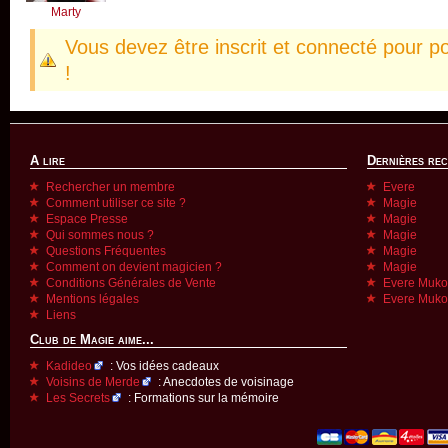
Marty
Vous devez être inscrit et connecté pour p
!
A lire
Dernières re
Rechercher un membre
Evere
Comment utiliser ce site ?
Magie
Espace Presse
Magie
Qui sommes nous ?
Magie
Questions Fréquentes
Magie
Comment on devient magicien ?
Magie
Conditions Générales de Vente
Evere Muk
Mentions légales
Evere Muk
Liens
Club de Magie aime...
Kadideo
: Vos idées cadeaux
Voisins de Merde
: Anecdotes de voisinage
Les Secrets
: Formations sur la mémoire