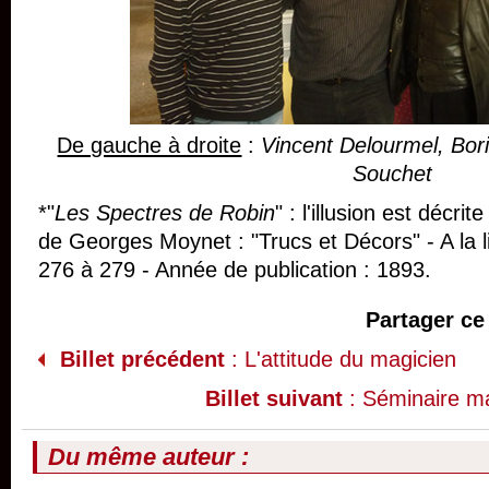
De gauche à droite
:
Vincent Delourmel, Bor
Souchet
*"
Les Spectres de Robin
" : l'illusion est décri
de Georges Moynet : "Trucs et Décors" - A la li
276 à 279 - Année de publication : 1893.
Partager ce 
Billet précédent
: L'attitude du magicien
Billet suivant
: Séminaire m
Du même auteur :