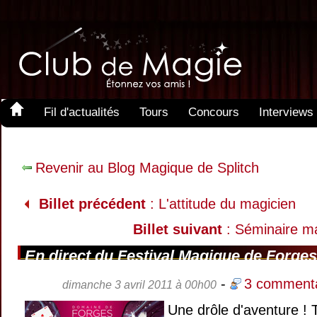
Fil d'actualités
Tours
Concours
Interviews
Revenir au Blog Magique de Splitch
Billet précédent
: L'attitude du magicien
Billet suivant
: Séminaire m
En direct du Festival Magique de Forges
-
3 commenta
dimanche 3 avril 2011 à 00h00
Une drôle d'aventure ! 