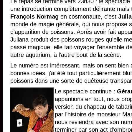
Le repas se termine vers 23h30 : le spectacl
une introduction complètement délirante mais
François Normag
en cosmonaute, c'est
Juli
monde de magie générale, qui nous propose
d'apparition de poissons. Après avoir fait appa
Juliana produit des poissons rouges qu'elle m
passe magique, elle fait voyager l'ensemble d
autre aquarium, à l'autre bout de la scène.
Le numéro est intéressant, mais on sent bien q
bonnes idées, j'ai été tout particulièrement bluf
poissons dans une sorte de quêteuse transpar
Le spectacle continue :
Géra
apparitions en tout, nous pro
version du chapeau de tabari
par l'histoire de monsieur Mar
nous reviendra avec son num
terminer par son act d'ombrom