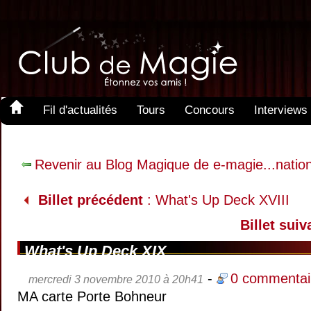
Fil d'actualités
Tours
Concours
Interviews
Revenir au Blog Magique de e-magie...natio
Billet précédent
: What's Up Deck XVIII
Billet suiv
What's Up Deck XIX
-
0 commentai
mercredi 3 novembre 2010 à 20h41
MA carte Porte Bohneur