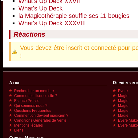
What's Up Deck XXVII
What's Up Deck
la Magicothérapie souffle ses 11 bougies
What's Up Deck XXXVIII
Réactions
Vous devez être inscrit et connecté pour p
!
A lire
Dernières re
Rechercher un membre
Evere
Comment utiliser ce site ?
Magie
Espace Presse
Magie
Qui sommes nous ?
Magie
Questions Fréquentes
Magie
Comment on devient magicien ?
Magie
Conditions Générales de Vente
Evere Muk
Mentions légales
Evere Muk
Liens
Club de Magie aime...