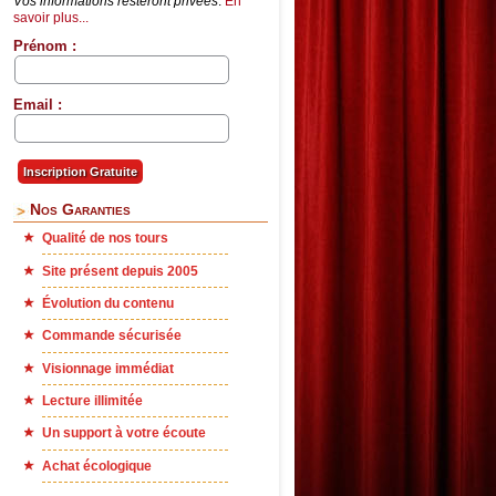
Vos informations resteront privées
.
En
savoir plus...
Prénom :
Email :
Nos Garanties
Qualité de nos tours
Site présent depuis 2005
Évolution du contenu
Commande sécurisée
Visionnage immédiat
Lecture illimitée
Un support à votre écoute
Achat écologique