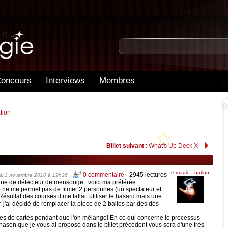
oncours
Interviews
Membres
tion
Billet suivant
: What's Up Deck X
e-magie...nation
-
0 commentaire
- 2945 lectures
di 3 novembre 2010 à 19h26
utine de détecteur de mensonge...voici ma préférée:
io ne me permet pas de filmer 2 personnes (un spectateur et
 Résultat des courses il me fallait utiliser le hasard mais une
, j'ai décidé de remplacer la piece de 2 balles par des dés
ôles de cartes pendant que l'on mélange! En ce qui concerne le processus
inason que je vous ai proposé dans le billet précédent vous sera d'une très