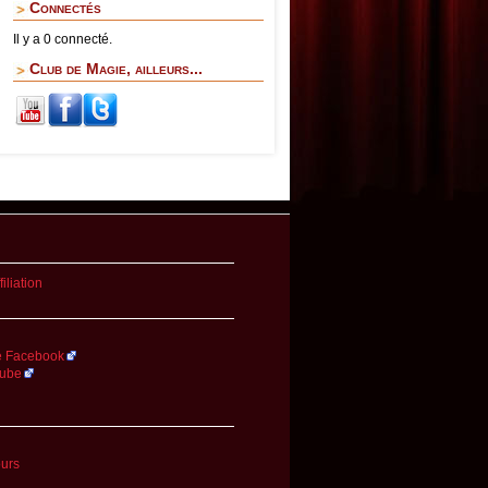
Connectés
Il y a 0 connecté.
Club de Magie, ailleurs...
iliation
.
 Facebook
Tube
ours