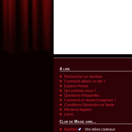
A lire
Rechercher un membre
Comment utiliser ce site ?
Espace Presse
Qui sommes nous ?
Questions Fréquentes
Comment on devient magicien ?
Conditions Générales de Vente
Mentions légales
Liens
Club de Magie aime...
Kadideo
: Vos idées cadeaux