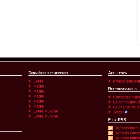
Dernières recherches
Affiliation
Evere
Programme d'aff
Magie
Retrouvez-nous..
Magie
Magie
Contactez-nous
Magie
La communauté
Magie
La chaine You
Evere Mukohe
Twitter
Evere Mukohe
Flux RSS
Derniers tours
Derniers conc
Derniers billets