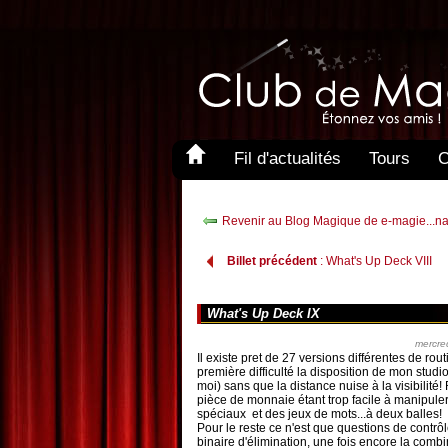
Fil d'actualités
Tours
C
Revenir au Blog Magique de e-magie...na
Billet précédent
: What's Up Deck VIII
What's Up Deck IX
mercre
Il existe pret de 27 versions différentes de ro
première difficulté la disposition de mon stud
moi) sans que la distance nuise à la visibilité!
pièce de monnaie étant trop facile à manipuler
spéciaux et des jeux de mots...à deux balles!
Pour le reste ce n'est que questions de contr
binaire d'élimination, une fois encore la comb