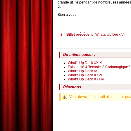
grande utilité pendant de nombreuses années: 
ci.
Bien à vous
Billet précédent
: What's Up Deck VIII
Du même auteur :
What's Up Deck XXIX
Faisabilité & Technicité Cartomagique? 
What's Up Deck IV
What's Up Deck XXVI
What's Up Deck XXXVI
Réactions
Vous devez être inscrit et connecté pou