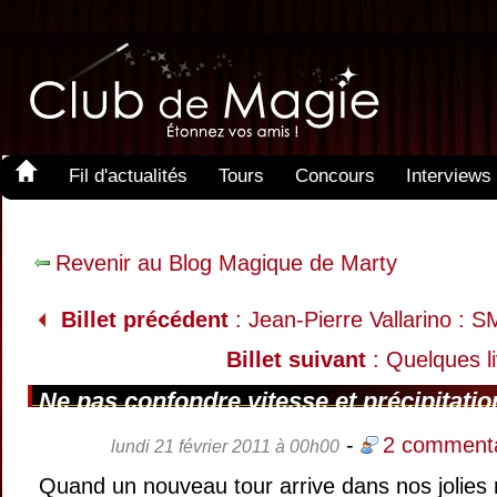
Fil d'actualités
Tours
Concours
Interviews
Revenir au Blog Magique de Marty
Billet précédent
: Jean-Pierre Vallarino : 
Billet suivant
: Quelques li
Ne pas confondre vitesse et précipitation
-
2 commenta
lundi 21 février 2011 à 00h00
Quand un nouveau tour arrive dans nos jolies