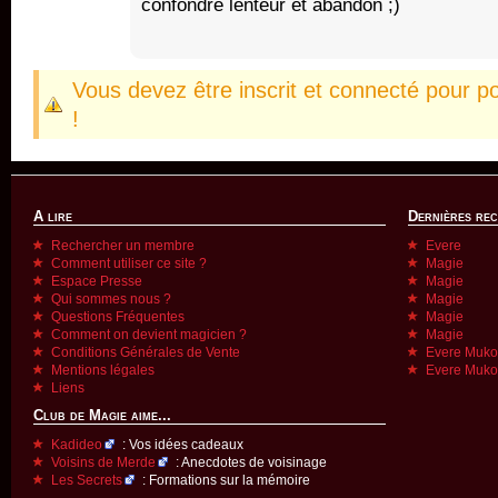
confondre lenteur et abandon ;)
Vous devez être inscrit et connecté pour p
!
A lire
Dernières re
Rechercher un membre
Evere
Comment utiliser ce site ?
Magie
Espace Presse
Magie
Qui sommes nous ?
Magie
Questions Fréquentes
Magie
Comment on devient magicien ?
Magie
Conditions Générales de Vente
Evere Muk
Mentions légales
Evere Muk
Liens
Club de Magie aime...
Kadideo
: Vos idées cadeaux
Voisins de Merde
: Anecdotes de voisinage
Les Secrets
: Formations sur la mémoire