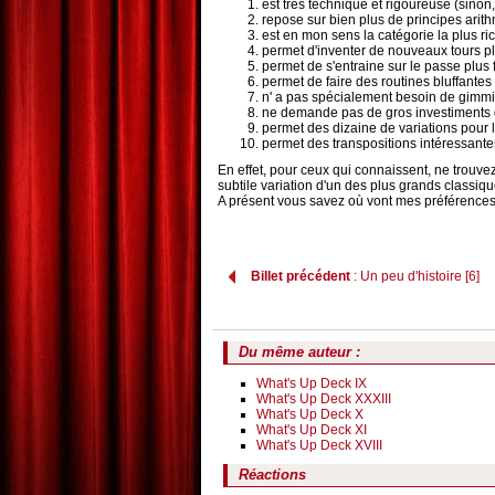
est très technique et rigoureuse (sino
repose sur bien plus de principes arith
est en mon sens la catégorie la plus ric
permet d'inventer de nouveaux tours p
permet de s'entraine sur le passe plus 
permet de faire des routines bluffant
n' a pas spécialement besoin de gimmic
ne demande pas de gros investiments q
permet des dizaine de variations pour
permet des transpositions intéressant
En effet, pour ceux qui connaissent, ne trou
subtile variation d'un des plus grands classiq
A présent vous savez où vont mes préférences; ce
Billet précédent
: Un peu d'histoire [6]
Du même auteur :
What's Up Deck IX
What's Up Deck XXXIII
What's Up Deck X
What's Up Deck XI
What's Up Deck XVIII
Réactions