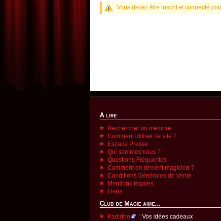
Vous devez être inscrit et connecté pou
A lire
Rechercher un membre
Comment utiliser ce site ?
Espace Presse
Qui sommes nous ?
Questions Fréquentes
Comment on devient magicien ?
Conditions Générales de Vente
Mentions légales
Liens
Club de Magie aime...
Kadideo
: Vos idées cadeaux