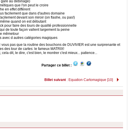
n, gare au débinage)
métiques que l'on peut le croire
he en effet différent
lus facilement que dans d'autres domaine
facilement devant son miroir (on flashe, ou pas!)
es même quand on est débutant
k pour faire des tours de qualité professionnelle
ui de toute façon vallent largement la peine
 le mêmetour
es avec d autres catégories magiques
vez vous pas que la routine des bouchons de DUVIVIER est une surprenante et
ues des tour de cartes: le fameux MATRIX!
la dit, le dire, c'est bien, le montrer c'est mieux... patience...
Partager ce billet :
Billet suivant
: Equation Cartomagique [10]