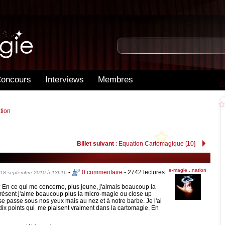
oncours
Interviews
Membres
tion
Billet suivant
: Equation Cartomagique [10]
e-magie...nation
-
0 commentaire
- 2742 lectures
 18 septembre 2010 à 13h16
? En ce qui me concerne, plus jeune, j'aimais beaucoup la
présent j'aime beaucoup plus la micro-magie ou close up
t se passe sous nos yeux mais au nez et à notre barbe. Je l'ai
 a dix points qui me plaisent vraiment dans la cartomagie. En