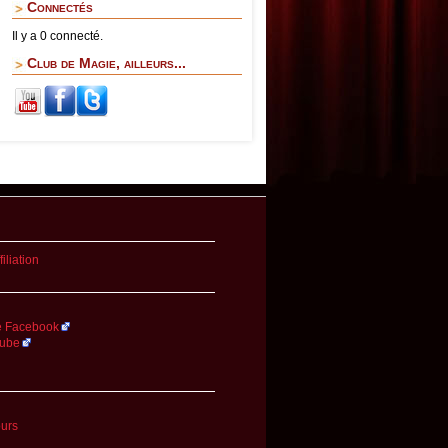
Connectés
Il y a 0 connecté.
Club de Magie, ailleurs...
iliation
.
 Facebook
Tube
ours