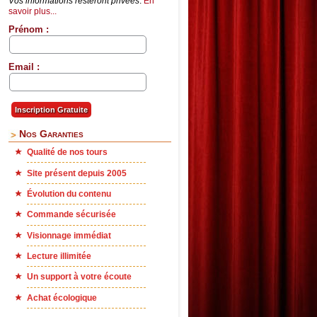
Vos informations resteront privées
.
En
savoir plus...
Prénom :
Email :
Nos Garanties
Qualité de nos tours
Site présent depuis 2005
Évolution du contenu
Commande sécurisée
Visionnage immédiat
Lecture illimitée
Un support à votre écoute
Achat écologique