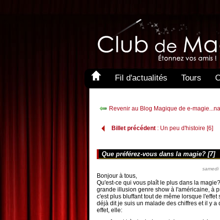
Fil d'actualités
Tours
C
Revenir au Blog Magique de e-magie...na
Billet précédent
: Un peu d'histoire [6]
Que préférez-vous dans la magie? [7]
samedi
Bonjour à tous,
Qu'est-ce qui vous plaît le plus dans la magie
grande illusion genre show à l'américaine, à 
c'est plus bluffant tout de même lorsque l'effe
déjà dit je suis un malade des chiffres et il y
effet, elle: