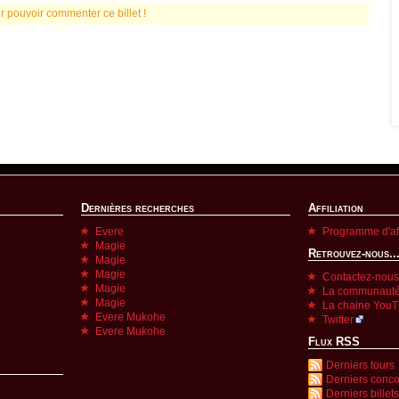
r pouvoir commenter ce billet !
Dernières recherches
Affiliation
Evere
Programme d'aff
Magie
Retrouvez-nous..
Magie
Magie
Contactez-nous
Magie
La communauté
Magie
La chaine You
Evere Mukohe
Twitter
Evere Mukohe
Flux RSS
Derniers tours
Derniers conc
Derniers billets