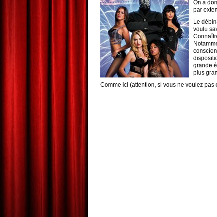
On a donc
par exten
Le débina
voulu sav
Connaître
Notammen
conscienc
dispositi
grande é
plus gra
Comme ici (attention, si vous ne voulez pas c