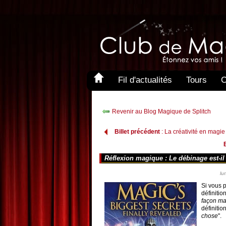
Fil d'actualités
Tours
C
Revenir au Blog Magique de Splitch
Billet précédent
: La créativité en magie
Réflexion magique : Le débinage est-il
lu
Si vous p
définitio
façon ma
définitio
chose
".