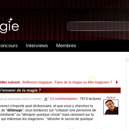
oncours
Interviews
Membres
Billet suivant
: Réflexion magique : Faire de la magie ou être magicien ?
 l'ennemi de la magie ?
Splitch
-
13 commentaires
- 7674 lectures
ndi 13 décembre 2010 à 00h00
renez n'importe quel dictionnaire, et que vous y cherchez la
n de "
débinage
", vous tomberez sur "
critiquer une personne de
lveillante
" ou "
dénigrer quelque chose
" mais rarement sur la
n qui intéresse les magiciens : "
dévoiler le secret de quelque