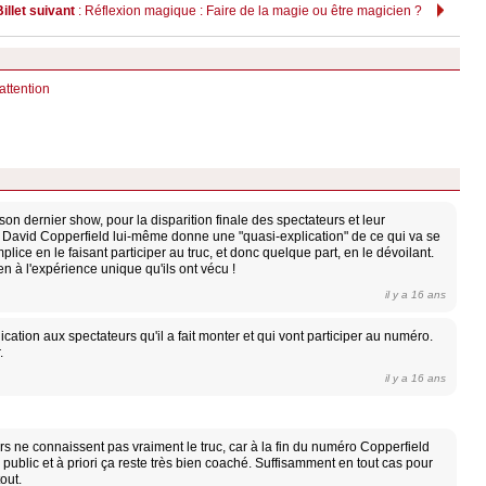
Billet suivant
: Réflexion magique : Faire de la magie ou être magicien ?
attention
 son dernier show, pour la disparition finale des spectateurs et leur
, David Copperfield lui-même donne une "quasi-explication" de ce qui va se
plice en le faisant participer au truc, et donc quelque part, en le dévoilant.
n à l'expérience unique qu'ils ont vécu !
il y a 16 ans
lication aux spectateurs qu'il a fait monter et qui vont participer au numéro.
.
il y a 16 ans
rs ne connaissent pas vraiment le truc, car à la fin du numéro Copperfield
u public et à priori ça reste très bien coaché. Suffisamment en tout cas pour
out.