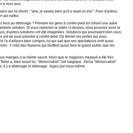
ct à mon avis.
ains qui se diront : "
aha, je savais bien qu'il y avait un truc
". Pour d'autres,
n qui naîtra.
 face au débinage ? Prendre les gens à contre-pied en créant une autre
emière solution. Si vous reprenez la vidéo ci-dessus, vous pourriez avoir le
uis, d'autres solutions ont été imaginées. Solutions qui pourraient bien vous
e est de vous prendre à contre-pied. De fermer les portes qui vous
d l'a d'ailleurs bien compris, lui qui sait que ses spectateurs sont aussi
s : il crée des illusions qui bluffent aussi bien le grand public que les
 tous mangés à la même sauce. Alors que le magicien masqué a été très
 Teller a, bien avant lui, "démocratisé" l'art magique. J'écris "démocratisé"
ns, il y a débinage et débinage. Jugez par vous-même :