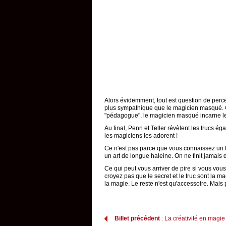
Alors évidemment, tout est question de perce
plus sympathique que le magicien masqué. C'
"pédagogue", le magicien masqué incarne le m
Au final, Penn et Teller révèlent les trucs é
les magiciens les adorent !
Ce n'est pas parce que vous connaissez un tr
un art de longue haleine. On ne finit jamais 
Ce qui peut vous arriver de pire si vous vou
croyez pas que le secret et le truc sont la ma
la magie. Le reste n'est qu'accessoire. Mais
Billet précédent
: La créativité en magie