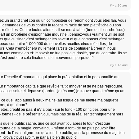
il y a 16 ans
ez un grand chef coq ou un compositeur de renom dont vous êtes fan. Vous
 lui demandez de vous confier la recette miracle de son plat fétiche ou son
s mélodies. Contre toutes attentes, il se met à table (ben oui il est chef coq)
 part un problème d'espionnage industriel, pensez-vous vraiment u'il se soit
 que cuisiner, c'est mélanger les saveur et que composer c'est mélanger
 beau connaître 1.000.000 de nouvelles recettes et/ou mélodies, de
urs. Cela n'empêchera nullement l'artiste de continuer à créer ni nous
 un mot comme en et: le savoir ne tue pas la curiosité, que du contraire, ils se
c'est peut-être cela finalement le mouvement perpétuel?
il y a 16 ans
 sur l'échelle d'importance qui place la présentation et la personnalité au
sur l'importance capitale que revêt le fait d'innover et de ne pas reproduire.
 est accessoire et dépassé (pardon, je résume) je trouve quand même ça un
é, ce que j'applaudis à deux mains (au risque de me mettre ma baguette
cret, à quoi bon?
es, créatif ou pas, il n'y a pas - sur le fond - 100 principes pour une
- formes - de le présenter, oui, mais pas de la réaliser techniquement hors
as que le public sache, que ce soit avant ou après le tour, c'est que
étourne de la magie, convaincu - même à tort - de ne plus pouvoir être
ent - tu l'as souligné - ce qu'attend le public, c'est la promesse du magicien.
il croyait tout savoir", je parlais bien du public!