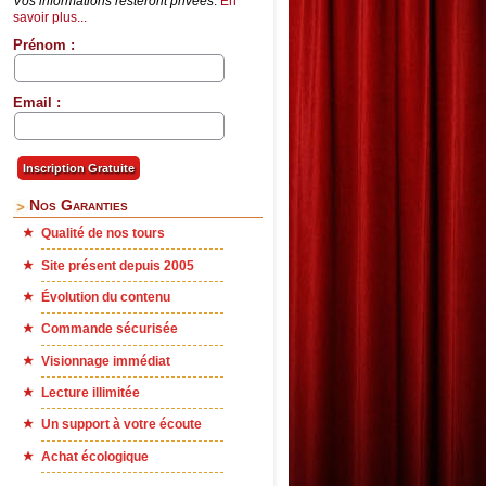
Vos informations resteront privées
.
En
savoir plus...
Prénom :
Email :
Nos Garanties
Qualité de nos tours
Site présent depuis 2005
Évolution du contenu
Commande sécurisée
Visionnage immédiat
Lecture illimitée
Un support à votre écoute
Achat écologique