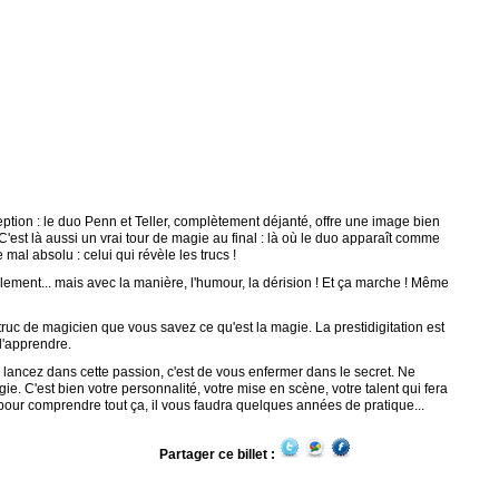
ption : le duo Penn et Teller, complètement déjanté, offre une image bien
est là aussi un vrai tour de magie au final : là où le duo apparaît comme
al absolu : celui qui révèle les trucs !
galement... mais avec la manière, l'humour, la dérision ! Et ça marche ! Même
uc de magicien que vous savez ce qu'est la magie. La prestidigitation est
d'apprendre.
s lancez dans cette passion, c'est de vous enfermer dans le secret. Ne
gie. C'est bien votre personnalité, votre mise en scène, votre talent qui fera
 pour comprendre tout ça, il vous faudra quelques années de pratique...
Partager ce billet :