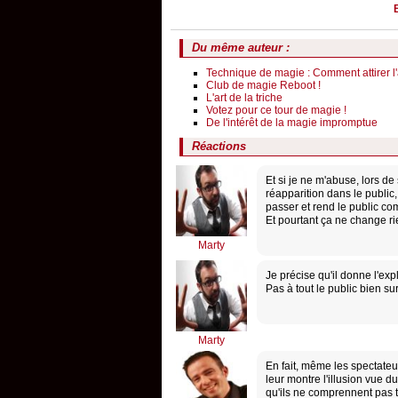
Du même auteur :
Technique de magie : Comment attirer l'
Club de magie Reboot !
L'art de la triche
Votez pour ce tour de magie !
De l'intérêt de la magie impromptue
Réactions
Et si je ne m'abuse, lors de
réapparition dans le public
passer et rend le public com
Et pourtant ça ne change rie
Marty
Je précise qu'il donne l'exp
Pas à tout le public bien sur
Marty
En fait, même les spectateu
leur montre l'illusion vue d
qu'ils ne comprennent pas t