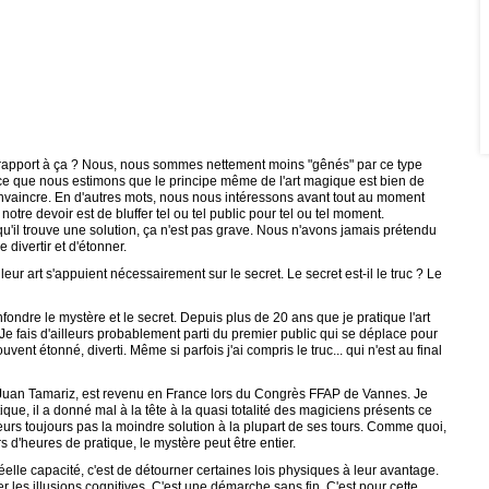
r rapport à ça ? Nous, nous sommes nettement moins "gênés" par ce type
rce que nous estimons que le principe même de l'art magique est bien de
nvaincre. En d'autres mots, nous nous intéressons avant tout au moment
otre devoir est de bluffer tel ou tel public pour tel ou tel moment.
qu'il trouve une solution, ça n'est pas grave. Nous n'avons jamais prétendu
e divertir et d'étonner.
eur art s'appuient nécessairement sur le secret. Le secret est-il le truc ? Le
onfondre le mystère et le secret. Depuis plus de 20 ans que je pratique l'art
 Je fais d'ailleurs probablement parti du premier public qui se déplace pour
vent étonné, diverti. Même si parfois j'ai compris le truc... qui n'est au final
re Juan Tamariz, est revenu en France lors du Congrès FFAP de Vannes. Je
ique, il a donné mal à la tête à la quasi totalité des magiciens présents ce
illeurs toujours pas la moindre solution à la plupart de ses tours. Comme quoi,
s d'heures de pratique, le mystère peut être entier.
réelle capacité, c'est de détourner certaines lois physiques à leur avantage.
er les illusions cognitives. C'est une démarche sans fin. C'est pour cette