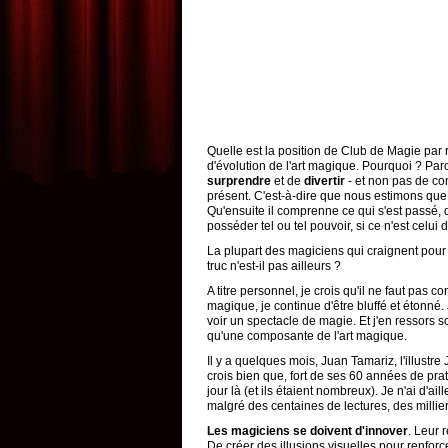
Quelle est la position de Club de Magie pa
d'évolution de l'art magique. Pourquoi ? Pa
surprendre
et de
divertir
- et non pas de co
présent. C'est-à-dire que nous estimons que n
Qu'ensuite il comprenne ce qui s'est passé, 
posséder tel ou tel pouvoir, si ce n'est celui d
La plupart des magiciens qui craignent pour l
truc n'est-il pas ailleurs ?
A titre personnel, je crois qu'il ne faut pas c
magique, je continue d'être bluffé et étonné.
voir un spectacle de magie. Et j'en ressors sou
qu'une composante de l'art magique.
Il y a quelques mois, Juan Tamariz, l'illust
crois bien que, fort de ses 60 années de prat
jour là (et ils étaient nombreux). Je n'ai d'a
malgré des centaines de lectures, des millier
Les magiciens se doivent d'innover
. Leur 
De créer des illusions visuelles pour renforc