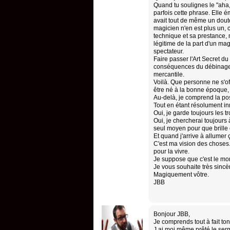
Quand tu soulignes le "aha, j
parfois cette phrase. Elle é
avait tout de même un doute.
magicien n'en est plus un, c
technique et sa prestance, 
légitime de la part d'un ma
spectateur.
Faire passer l'Art Secret du
conséquences du débinage,
mercantile.
Voilà. Que personne ne s'of
être né à la bonne époque, v
Au-delà, je comprend la posi
Tout en étant résolument inn
Oui, je garde toujours les t
Oui, je chercherai toujours 
seul moyen pour que brille 
Et quand j'arrive à allumer 
C'est ma vision des choses.
pour la vivre.
Je suppose que c'est le mo
Je vous souhaite très sinc
Magiquement vôtre.
JBB
Bonjour JBB,
Je comprends tout à fait to
J ai moi même prêté le serme