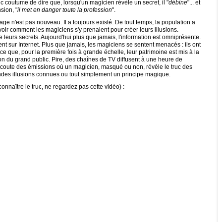
 coutume de dire que, lorsqu'un magicien révèle un secret, il "
débine
"... et
sion, "
il met en danger toute la profession
".
ge n'est pas nouveau. Il a toujours existé. De tout temps, la population a
oir comment les magiciens s'y prenaient pour créer leurs illusions.
 leurs secrets. Aujourd'hui plus que jamais, l'information est omniprésente.
t sur Internet. Plus que jamais, les magiciens se sentent menacés : ils ont
e que, pour la première fois à grande échelle, leur patrimoine est mis à la
on du grand public. Pire, des chaînes de TV diffusent à une heure de
coute des émissions où un magicien, masqué ou non, révèle le truc des
ndes illusions connues ou tout simplement un principe magique.
onnaître le truc, ne regardez pas cette vidéo) :