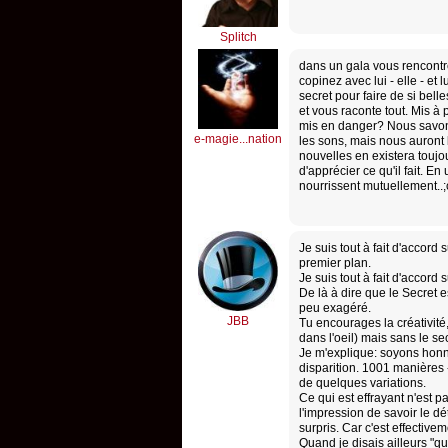
Splitch
dans un gala vous rencontr
copinez avec lui - elle - et
secret pour faire de si belle
et vous raconte tout. Mis à
mis en danger? Nous savons
e-magie...nation
les sons, mais nous auront
nouvelles en existera toujo
d'apprécier ce qu'il fait. En
nourrissent mutuellement..;
Je suis tout à fait d'accord
premier plan.
Je suis tout à fait d'accord 
De là à dire que le Secret
peu exagéré.
JBB
Tu encourages la créativit
dans l'oeil) mais sans le se
Je m'explique: soyons honnêt
disparition. 1001 manières 
de quelques variations.
Ce qui est effrayant n'est p
l'impression de savoir le d
surpris. Car c'est effectivem
Quand je disais ailleurs "qu'