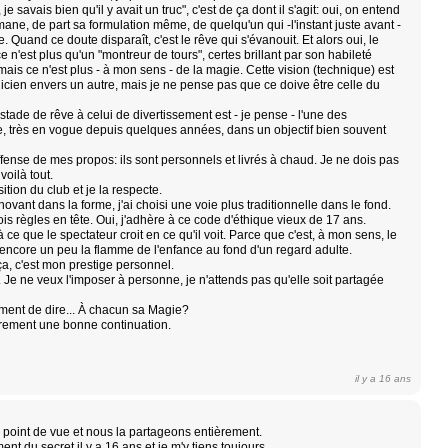
e savais bien qu'il y avait un truc", c'est de ça dont il s'agit: oui, on entend
mane, de part sa formulation même, de quelqu'un qui -l'instant juste avant -
 Quand ce doute disparaît, c'est le rêve qui s'évanouit. Et alors oui, le
e n'est plus qu'un "montreur de tours", certes brillant par son habileté
mais ce n'est plus - à mon sens - de la magie. Cette vision (technique) est
gicien envers un autre, mais je ne pense pas que ce doive être celle du
 stade de rêve à celui de divertissement est - je pense - l'une des
 très en vogue depuis quelques années, dans un objectif bien souvent
fense de mes propos: ils sont personnels et livrés à chaud. Je ne dois pas
oilà tout.
tion du club et je la respecte.
ovant dans la forme, j'ai choisi une voie plus traditionnelle dans le fond.
rois règles en tête. Oui, j'adhère à ce code d'éthique vieux de 17 ans.
à ce que le spectateur croit en ce qu'il voit. Parce que c'est, à mon sens, le
encore un peu la flamme de l'enfance au fond d'un regard adulte.
ça, c'est mon prestige personnel.
 Je ne veux l'imposer à personne, je n'attends pas qu'elle soit partagée
ment de dire... À chacun sa Magie?
èrement une bonne continuation.
il y a 16 ans
n point de vue et nous la partageons entièrement.
nt du secret il y a 16 ans et je m'y tiens toujours.