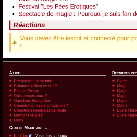
Festival "Les Fées Erotiques"
Spectacle de magie : Pourquoi je suis fan d
Réactions
Vous devez être inscrit et connecté pour p
!
A lire
Dernières re
Rechercher un membre
Evere
Comment utiliser ce site ?
Magie
Espace Presse
Magie
Qui sommes nous ?
Magie
Questions Fréquentes
Magie
Comment on devient magicien ?
Magie
Conditions Générales de Vente
Evere Muk
Mentions légales
Evere Muk
Liens
Club de Magie aime...
Kadideo
: Vos idées cadeaux