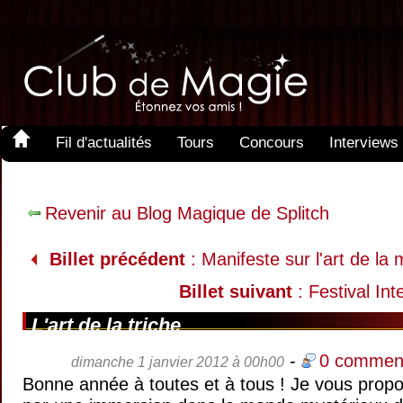
Fil d'actualités
Tours
Concours
Interviews
Revenir au Blog Magique de Splitch
Billet précédent
: Manifeste sur l'art de la
Billet suivant
: Festival In
L'art de la triche
-
0 comment
dimanche 1 janvier 2012 à 00h00
Bonne année à toutes et à tous ! Je vous prop