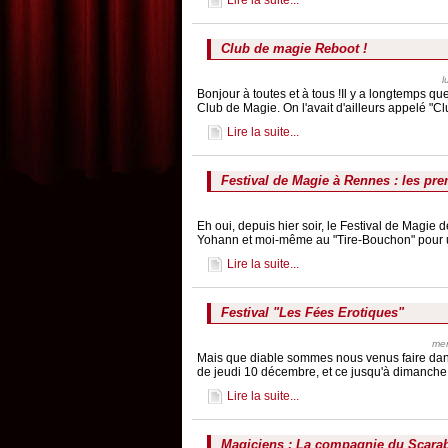
Lire la suite...
Club de magie Reboot !
l
Bonjour à toutes et à tous !Il y a longtemps qu
Club de Magie. On l'avait d'ailleurs appelé "Clu
Lire la suite...
Festival de Magie à Rennes : les pr
Eh oui, depuis hier soir, le Festival de Magie
Yohann et moi-même au "Tire-Bouchon" pour u
Lire la suite...
Festival "Les Fées Erotiques"
mer
Mais que diable sommes nous venus faire dans
de jeudi 10 décembre, et ce jusqu'à dimanche,
Lire la suite...
Magiciens : La compagnie du Scara