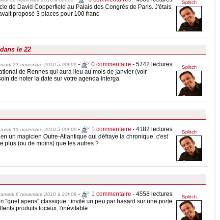
Splitch
acle de David Copperfield au Palais des Congrès de Paris. J'étais
'avait proposé 3 places pour 100 franc
dans le 22
-
0 commentaire
- 5742 lectures
mardi 23 novembre 2010 à 00h00
Splitch
ational de Rennes qui aura lieu au mois de janvier (voir
soin de noter la date sur votre agenda interga
-
1 commentaire
- 4182 lectures
amedi 13 novembre 2010 à 00h00
Splitch
ien un magicien Outre-Atlantique qui défraye la chronique, c'est
 de plus (ou de moins) que les autres ?
-
1 commentaire
- 4558 lectures
samedi 6 novembre 2010 à 23h09
Splitch
n "guet apens" classique : invité un peu par hasard sur une porte
lents produits locaux, l'inévitable