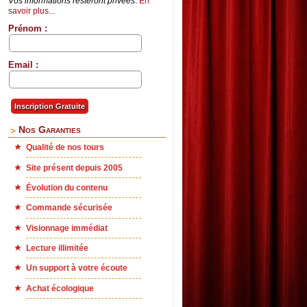
Vos informations resteront privées
.
En
savoir plus...
Prénom :
Email :
Nos Garanties
Qualité de nos tours
Site présent depuis 2005
Évolution du contenu
Commande sécurisée
Visionnage immédiat
Lecture illimitée
Un support à votre écoute
Achat écologique