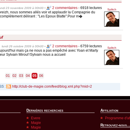
-
2 commentaires
- 6918 lectures
lundi 23 novembre 2009 à 00h00
Splitch
reizh, nous sommes allés voir et applaudir la Compagnie du
complètement délirant : "Les Epoux Blatte".Pour m�
uf
-
2 commentaires
- 6759 lectures
lundi 26 octobre 2009 à 00h00
Splitch
 aujourd'hui mais ça ne nous a pas empêché avec Yoan et Marty
eur Sylvain Mirouf !Sylvain nous a accueil
01
02
03
04
05
06
SS :
http://club-de-magie.com/feed/blog.xml.php?mid=2
Dernières recherches
Affiliation
Evere
Programme d'aff
Magie
Retrouvez-nous..
Magie