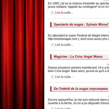
En 1995, j'ai eu la chance d'assister au spect
jeune militaire "appelé du contingent" et on m
Lire la suite...
Spectacle de magie : Sylvain Mirouf 
En attendant le super Festival de Magie Intern
http://vivelamagie.com ), dont vous aurez pris 
Lire la suite...
Magicien : La Criss Angel Mania
s
Depuis plusieurs années maintenant, s'il y a b
bien Criss Angel. Mais alors, qu'est-ce qu'il a
Lire la suite...
De l'intérêt de la magie impromptue
Encore aujourd'hui, je me suis retrouvé dans u
ouverte à la ferme, où on a pu déguster d'excel