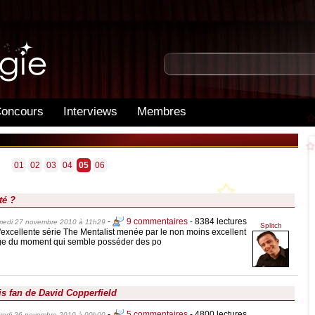
oncours
Interviews
Membres
01
02
03
04
05
06
té ?
-
9 commentaires
- 8384 lectures
medi 27 novembre 2010 à 11h29
Splitch
l'excellente série The Mentalist menée par le non moins excellent
nage du moment qui semble posséder des po
is fan de David Copperfield
-
5 commentaires
- 4800 lectures
redi 26 novembre 2010 à 00h00