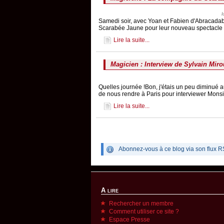
Samedi soir, avec Yoan et Fabien d'Abracadab
Scarabée Jaune pour leur nouveau spectacle 
Lire la suite...
Magicien : Interview de Sylvain Miro
Quelles journée !Bon, j'étais un peu diminué
de nous rendre à Paris pour interviewer Monsi
Lire la suite...
Abonnez-vous à ce blog via son flux R
A lire
Rechercher un membre
Comment utiliser ce site ?
Espace Presse