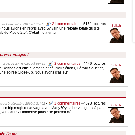
-
21 commentaires
- 5151 lectures
undi 1 novembre 2010 à 19h07
Splitch
e nous avions entrepris avec Sylvain une refonte totale du site
b de Magie 2.0". C'était il y a un an
emières images !
-
2 commentaires
- 4446 lectures
jeudi 21 janvier 2010 à 00h48
Splitch
 de Rennes est officiellement lancé !Nous étions, Gérard Souchet,
ne soirée Close-up. Nous avons d'ailleur
-
2 commentaires
- 4598 lectures
credi 9 décembre 2009 à 21h02
Splitch
 ce trip magico-sauvage avec Marty !Oyez, braves gens, à partir
 vous aurez l'immense plaisir de pouvoir dé
bée Jaune