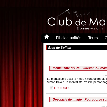
Fil d'actualités
Tours
C
Blog de Splitch
Mentalisme et PNL : illusion ou réali
sa
Le mentalisme est à la mode ! Surtout depuis 
Simon Baker : le mentaliste, c'est le person
Lire la suite...
Spectacle de magie : Pourquoi je su
vend